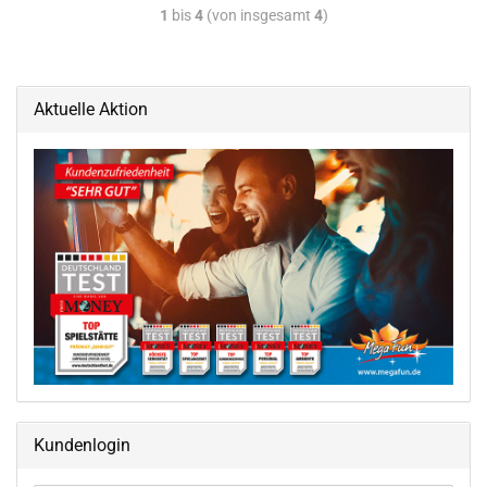
1
bis
4
(von insgesamt
4
)
Aktuelle Aktion
Kundenlogin