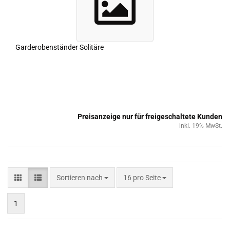
Gar­de­ro­ben­stän­der So­li­tä­re
Preisanzeige nur für freigeschaltete Kunden
inkl. 19% MwSt.
Sortieren nach
16 pro Seite
1