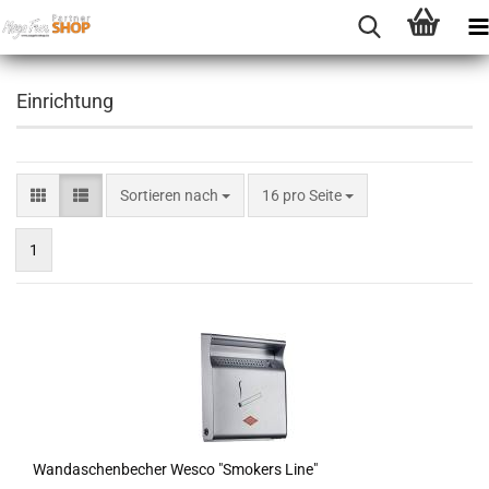
Einrichtung
Sortieren nach
16 pro Seite
1
Wand­aschen­be­cher Wesco "Smo­kers Line"