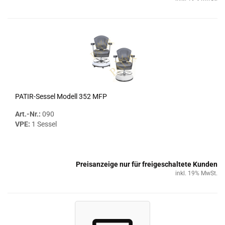
PATIR-​​Ses­sel Mo­dell 352 MFP
Art.-Nr.:
090
VPE:
1 Ses­sel
Preisanzeige nur für freigeschaltete Kunden
inkl. 19% MwSt.