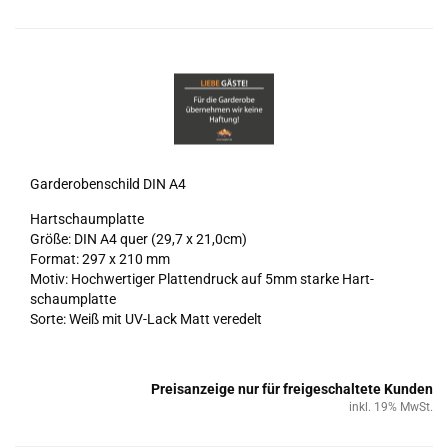
Gar­de­ro­ben­schild DIN A4
Hart­schaum­plat­te
Größe: DIN A4 quer (29,7 x 21,0cm)
For­mat: 297 x 210 mm
Motiv: Hoch­wer­ti­ger Plat­ten­druck auf 5mm star­ke Hart­
schaum­plat­te
Sorte: Weiß mit UV-​Lack Matt ver­edelt
Preisanzeige nur für freigeschaltete Kunden
inkl. 19% MwSt.