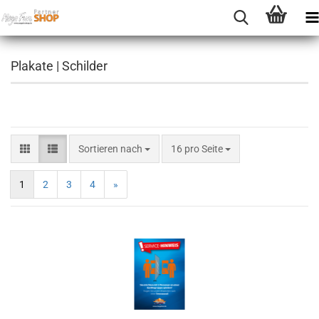
Plakate | Schilder
Sortieren nach
16 pro Seite
1
2
3
4
»