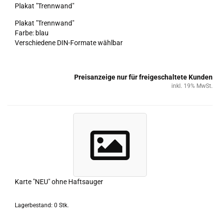
Pla­kat "Trenn­wand"
Pla­kat "Trenn­wand"
Farbe: blau
Ver­schie­de­ne DIN-​Formate wähl­bar
Preisanzeige nur für freigeschaltete Kunden
inkl. 19% MwSt.
Karte "NEU" ohne Haft­sau­ger
Lagerbestand: 0 Stk.