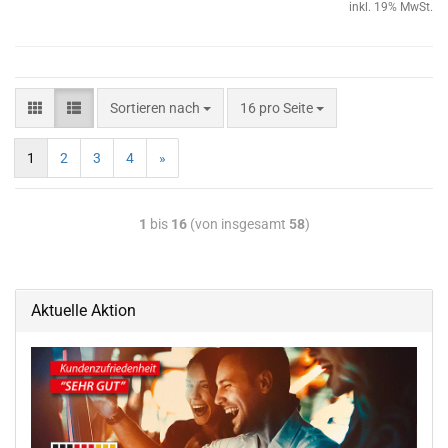
inkl. 19% MwSt.
Sortieren nach
16 pro Seite
1
2
3
4
»
1
bis
16
(von insgesamt
58
)
Aktuelle Aktion