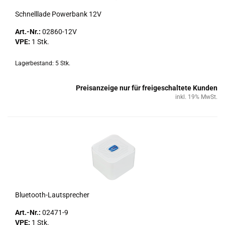
Schnell­la­de Power­bank 12V
Art.-Nr.:
02860-​12V
VPE:
1 Stk.
Lagerbestand: 5 Stk.
Preisanzeige nur für freigeschaltete Kunden
inkl. 19% MwSt.
Bluetooth-​​Laut­spre­cher
Art.-Nr.:
02471-​9
VPE:
1 Stk.