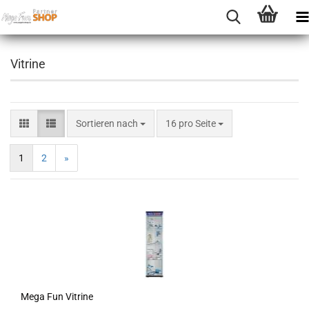
Vitrine
Sortieren nach
16 pro Seite
1
2
»
Mega Fun Vi­tri­ne