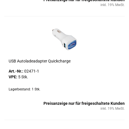
inkl. 19% MwSt.
USB Au­to­la­de­ad­ap­ter Quick­char­ge
Art.-Nr.:
02471-​1
VPE:
5 Stk.
Lagerbestand: 1 Stk.
Preisanzeige nur für freigeschaltete Kunden
inkl. 19% MwSt.