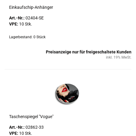
Einkaufschip-​​An­hän­ger
Art.-Nr.:
02404-​SE
VPE:
10 Stk.
Lagerbestand: 0 Stück
Preisanzeige nur für freigeschaltete Kunden
inkl. 19% MwSt.
Ta­schen­spie­gel "Vogue"
Art.-Nr.:
02862-​33
VPE:
10 Stk.