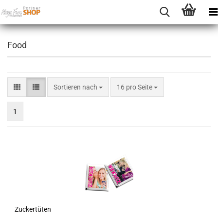
Food
Sortieren nach
16 pro Seite
1
Zu­cker­tü­ten