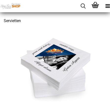
Ser­vi­et­ten